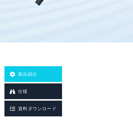
データ保存
ジオフェンス
OTA (Over the air)
プロトコル:
HTTP/TCP/UDP/SMS/MQTT/DNP3
製品紹介
仕様
資料ダウンロード