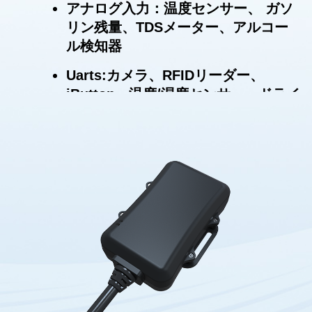
アナログ入力：温度センサー、 ガソ
リン残量、TDSメーター、アルコー
ル検知器
Uarts:カメラ、RFIDリーダー、
iButton、温度/湿度センサー、ドライ
バーライセンス
RS232C: Modbus、温度センサー
エンジンオンオフ検出
運転行為検出
走行開始終了報告
盗難アラーム
省エネモード