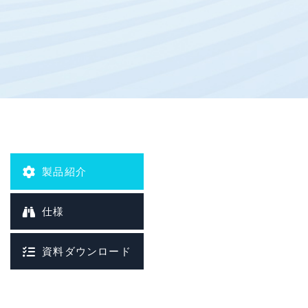
省エネモード
データ保存
ジオフェンス
OTA (Over the air)
プロトコル:
HTTP/TCP/UDP/SMS/MQTT/DNP3
製品紹介
仕様
資料ダウンロード