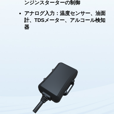
ンジンスターターの制御
アナログ入力：温度センサー、油面
計、TDSメーター、アルコール検知
器
Uart：カメラ、RFIDリーダー、
iButton、温度/湿度センサー、ドライ
バーライセンス
RS232C: Modbus、温度センサー
エンジンオンオフ検出
運転行為検出
走行開始終了報告
盗難アラート